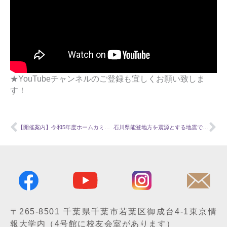
★YouTubeチャンネルのご登録も宜しくお願い致しま
す！
Prev
Ne
【開催案内】令和5年度ホームカミングデー
石川県能登地方を震源とする地震で被災された皆様へ
〒265-8501
千葉県千葉市若葉区御成台4-1
東京情
報大学内
（4号館に校友会室があります）