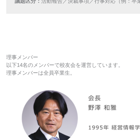
議題区分：
活動報告／決裁事項／行事対応（例：卒業
理事メンバー
以下14名のメンバーで校友会を運営しています。
理事メンバーは全員卒業生。