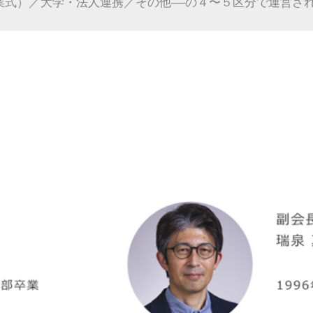
式）／大学・法人連携／その他――の４〜５区分で運営されて