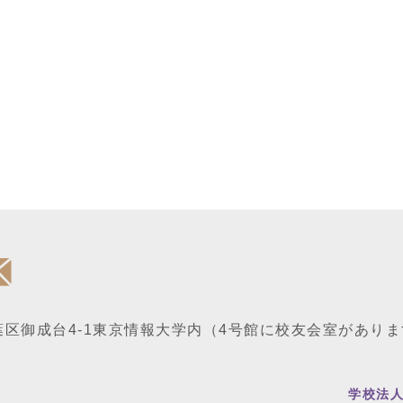
区御成台4-1
東京情報大学内
（4号館に校友会室がありま
学校法