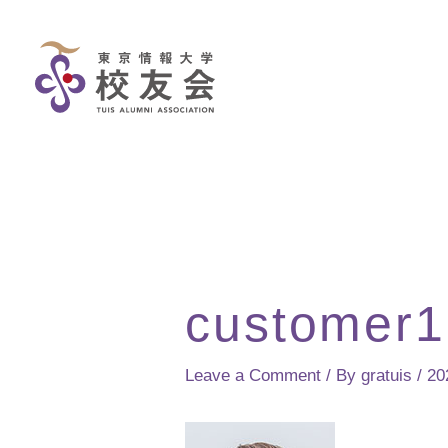
Skip
to
content
customer1
Leave a Comment
/ By
gratuis
/
2