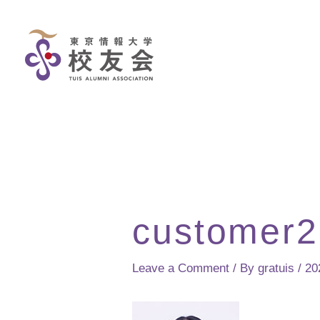
Skip
to
content
customer2
Leave a Comment
/ By
gratuis
/
2