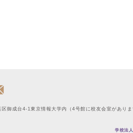
区御成台4-1
東京情報大学内
（4号館に校友会室がありま
学校法