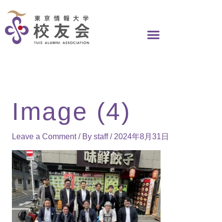
Skip
to
content
Image (4)
Leave a Comment
/ By
staff
/
2024年8月31日