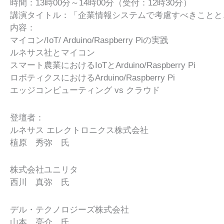
時間：13時00分～14時00分（受付：12時30分）
講演タイトル：「企業情報システムで考慮すべきことと、
内容：
マイコン/IoT/ Arduino/Raspberry Piの実践
​ルネサス社とマイコン​
スマート農業におけるIoTとArduino/Raspberry Pi​
ロボティクスにおけるArduino/Raspberry Pi​
エッジコンピューティング vs クラウド​
登壇者：
​ルネサス エレクトロニクス株式会社
植原 秀弥​ 氏
​株式会社ユニリタ
西川 真弥​ 氏​
デル・テクノロジーズ株式会社
山本 亮介​ 氏