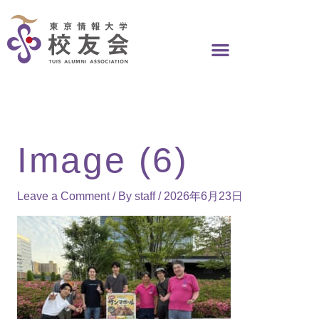
Skip
to
content
Image (6)
Leave a Comment
/ By
staff
/
2026年6月23日